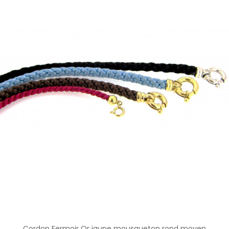
Cordon Fermoir Or jaune mousqueton rond moyen