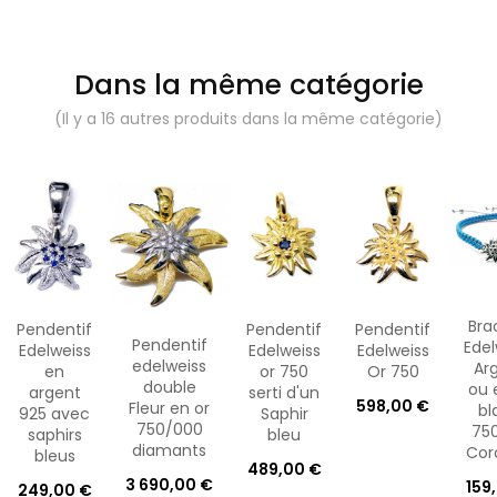
Dans la même catégorie
(Il y a 16 autres produits dans la même catégorie)
Bra
Pendentif
Pendentif
Pendentif
Pendentif
Edel
Edelweiss
Edelweiss
Edelweiss
edelweiss
Ar
en
or 750
Or 750
double
ou 
argent
serti d'un
598,00 €
Fleur en or
bl
925 avec
Saphir
750/000
750
saphirs
bleu
diamants
Cord
bleus
489,00 €
3 690,00 €
159
249,00 €