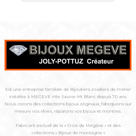
Est une entreprise familiale de Bijoutiers-Joailliers de métier
installée à MEGEVE-Hte Savoie-Mt Blanc depuis 70 ans.
Nous créons des collections bijoux originaux, fabriquons sur
mesure vos rêves, réparons vos bijoux et montres.
Fabricant exclusif de la « Croix de Megève » et des
collections « Bijoux de montagne »