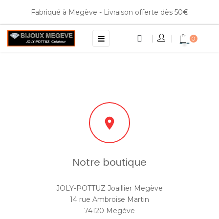
Fabriqué à Megève - Livraison offerte dès 50€
Basculer
☰
0
la
navigation

Notre boutique
JOLY-POTTUZ Joaillier Megève
14 rue Ambroise Martin
74120 Megève