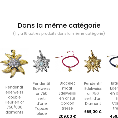
Dans la même catégorie
(Il y a 16 autres produits dans la même catégorie)
Bracelet
Bra
Pendentif
Pendentif
Pendentif
motif
Edel
Edelweiss
Edelweiss
edelweiss
Edelweiss
en o
or 750
or 750
double
en or sur
s
serti
serti d'un
Fleur en or
Cordon
Co
d'une
Diamant
750/000
tressé
tr
Topaze
659,00 €
diamants
bleue
209,00 €
459