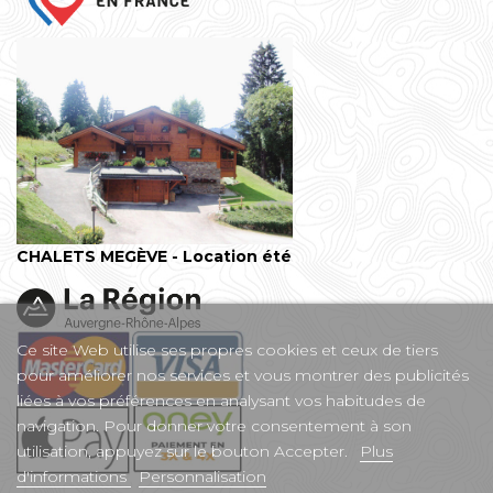
CHALETS MEGÈVE - Location été
Ce site Web utilise ses propres cookies et ceux de tiers
pour améliorer nos services et vous montrer des publicités
liées à vos préférences en analysant vos habitudes de
navigation. Pour donner votre consentement à son
utilisation, appuyez sur le bouton Accepter.
Plus
d'informations
Personnalisation