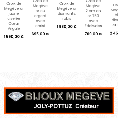
Croix de
Croix de
Croix de
Croix de
Cr
Megève
Megève
Megève or
Megève or
Meg
or ou
2 cm en
jaune
diamants,
b
argent
or 750
ciselée
rubis
di
avec
avec
Cœur
et 
christ
Edelweiss
1 980,00 €
Virgule
2 4
695,00 €
769,00 €
1 590,00 €