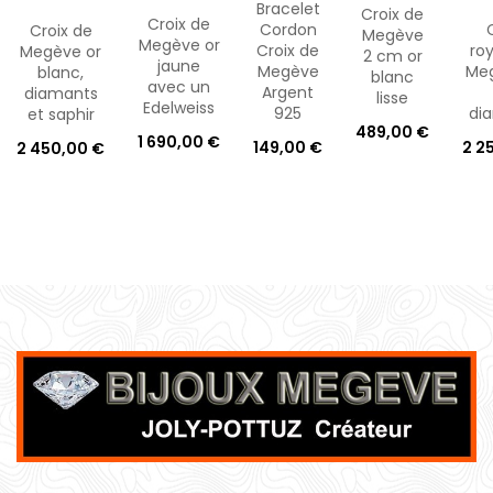
Bracelet
Croix de
Croix de
Cordon
Croix de
Megève
Megève or
Croix de
ro
Megève or
2 cm or
jaune
Megève
Meg
blanc,
blanc
avec un
Argent
diamants
lisse
Edelweiss
925
di
et saphir
489,00 €
1 690,00 €
149,00 €
2 2
2 450,00 €