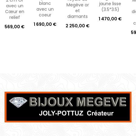
2 cm Or
M
blanc
jaune lisse
Megève or
avec un
avec un
(3.5*3.5)
et
Cœur en
d
coeur
diamants
relief
1 470,00 €
c
1 690,00 €
2 250,00 €
569,00 €
59