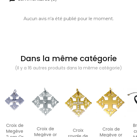
Aucun avis n'a été publié pour le moment.
Dans la même catégorie
(Il y a 16 autres produits dans la même catégorie)
Croix de
B
Croix de
Croix de
Croix
Megève
c
Megève or
Megève or
royale de