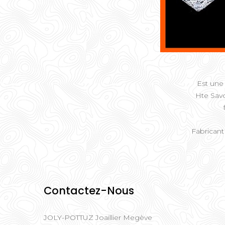
Est une 
Hte Savo
Fabricant
Contactez-Nous
JOLY-POTTUZ Joaillier Megève