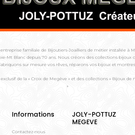
entreprise familiale de Bijoutiers-Joailliers de métier installée 
ie-Mt Blanc depuis 70 ans. Nous créons des collections bijoux o
fabriquons sur mesure vos rêves, réparons vos bijoux et montres
 exclusif de la « Croix de Megève » et des collections « Bijoux d
»
Informations
JOLY-POTTUZ
MEGEVE
Contactez-nous