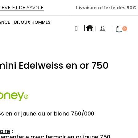
GÈVE ET DE SAVOIE
Livraison offerte dès 50€
ANCE
BIJOUX HOMMES
0
mini Edelweiss en or 750
ss en or jaune ou or blanc 750/000
aire
:
ementerie avec fermoir en or jaune 750