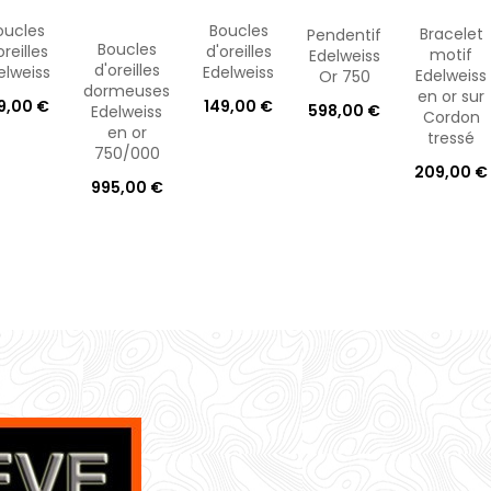
oucles
Boucles
Bracelet
Pendentif
Boucles
oreilles
d'oreilles
motif
Edelweiss
d'oreilles
elweiss
Edelweiss
Edelweiss
Or 750
dormeuses
en or sur
9,00 €
149,00 €
598,00 €
Edelweiss
Cordon
en or
tressé
750/000
209,00 €
995,00 €