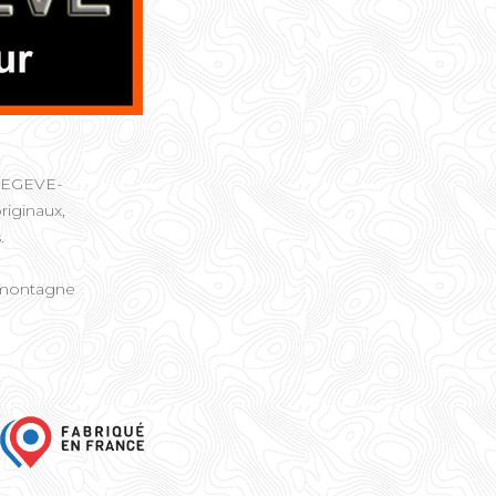
à MEGEVE-
riginaux,
.
e montagne