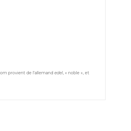
nom provient de l'allemand
edel
, « noble », et