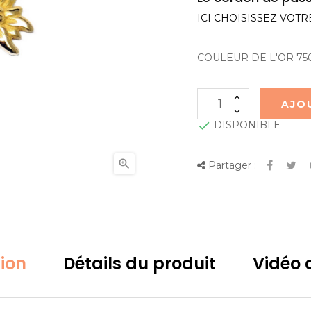
ICI CHOISISSEZ VOT
COULEUR DE L'OR 75
AJO

DISPONIBLE

Partager :
tion
Détails du produit
Vidéo d