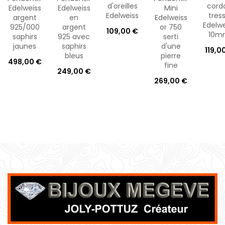
d'oreilles
cord
Edelweiss
Edelweiss
Mini
Edelweiss
tres
argent
en
Edelweiss
Edelwe
925/000
argent
or 750
109,00 €
10m
saphirs
925 avec
serti
jaunes
saphirs
d'une
119,0
bleus
pierre
498,00 €
fine
249,00 €
269,00 €