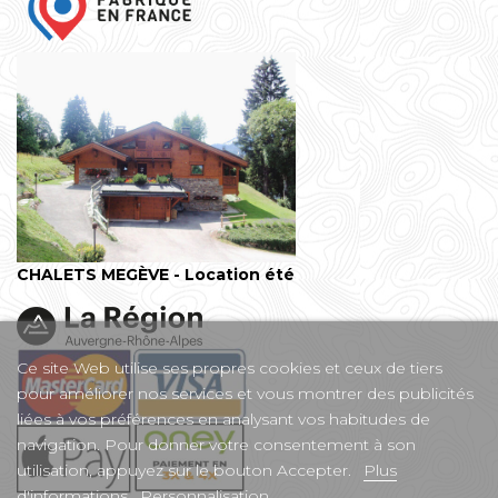
CHALETS MEGÈVE - Location été
Ce site Web utilise ses propres cookies et ceux de tiers
pour améliorer nos services et vous montrer des publicités
liées à vos préférences en analysant vos habitudes de
navigation. Pour donner votre consentement à son
utilisation, appuyez sur le bouton Accepter.
Plus
d'informations
Personnalisation