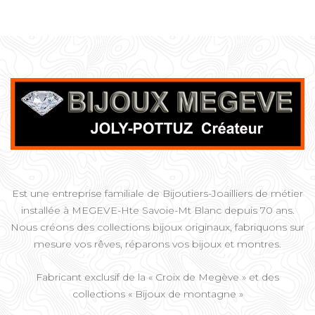
Est une entreprise familiale de Bijoutiers-Joailliers de métier
installée à MEGEVE-Hte Savoie-Mt Blanc depuis 70 ans.
Nous créons des collections bijoux originaux, fabriquons sur
mesure vos rêves, réparons vos bijoux et montres.
Fabricant exclusif de la « Croix de Megève » et des
collections « Bijoux de montagne »