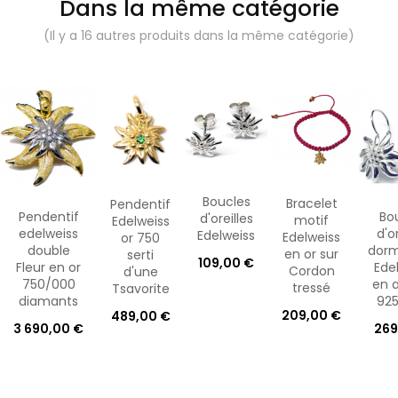
Dans la même catégorie
(Il y a 16 autres produits dans la même catégorie)
Boucles
Bracelet
Pendentif
Pendentif
Bo
d'oreilles
motif
Edelweiss
edelweiss
d'or
Edelweiss
Edelweiss
or 750
double
dor
en or sur
serti
109,00 €
Fleur en or
Ede
Cordon
d'une
750/000
en 
tressé
Tsavorite
diamants
92
209,00 €
489,00 €
3 690,00 €
269