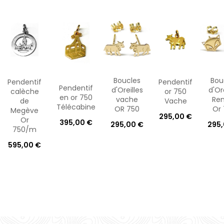
Boucles
Bou
Pendentif
Pendentif
Pendentif
d'Oreilles
d'Ore
calèche
or 750
en or 750
vache
Ren
de
Vache
Télécabine
OR 750
Or 
Megève
295,00 €
Or
395,00 €
295,00 €
295,
750/m
595,00 €