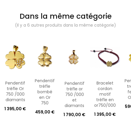
Dans la même catégorie
(Il y a 6 autres produits dans la même catégorie)
Pendentif
Pe
Pendentif
Bracelet
Pendentif
trèfle
tr
trèfle Or
cordon
trèfle or
bombé
fe
750 /000
motif
750 /000
en Or
O
diamants
trèfle en
et
750
or750/000
diamants
59
1 395,00 €
459,00 €
1 395,00 €
1 790,00 €