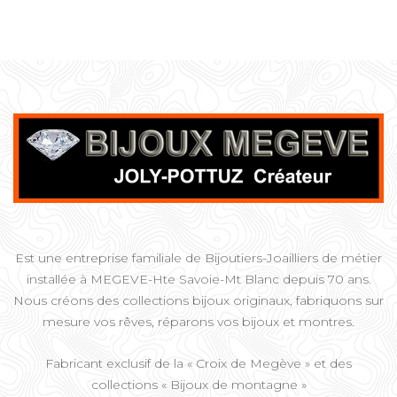
Est une entreprise familiale de Bijoutiers-Joailliers de métier
installée à MEGEVE-Hte Savoie-Mt Blanc depuis 70 ans.
Nous créons des collections bijoux originaux, fabriquons sur
mesure vos rêves, réparons vos bijoux et montres.
Fabricant exclusif de la « Croix de Megève » et des
collections « Bijoux de montagne »