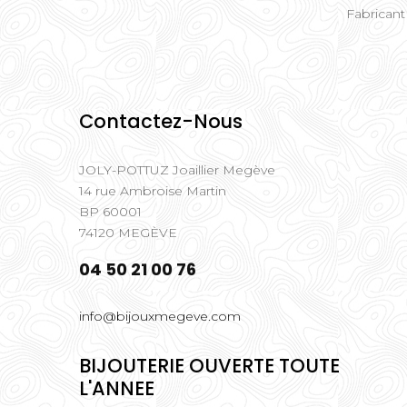
Fabricant
Contactez-Nous
JOLY-POTTUZ Joaillier Megève
14 rue Ambroise Martin
BP 60001
74120 MEGÈVE
04 50 21 00 76
info@bijouxmegeve.com
BIJOUTERIE OUVERTE TOUTE
L'ANNEE