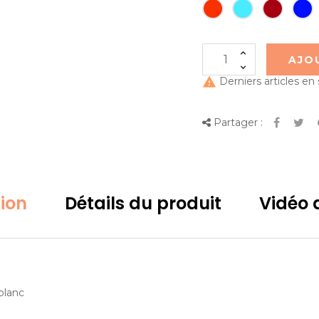
AJO

Derniers articles en
Partager :
tion
Détails du produit
Vidéo d
blanc