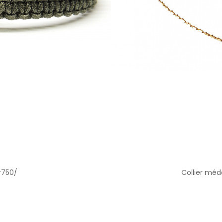
r750/
Collier méd