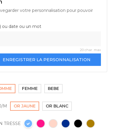
n
vegarder votre personnalisation pour pouvoir
s) ou date ou un mot
20 char. max
ENREGISTRER LA PERSONNALISATION
OMME
FEMME
BEBE
0/M
OR JAUNE
OR BLANC
N TRESSE