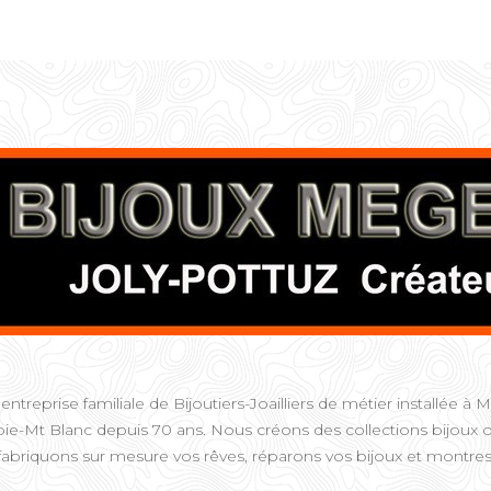
entreprise familiale de Bijoutiers-Joailliers de métier installée 
ie-Mt Blanc depuis 70 ans. Nous créons des collections bijoux o
fabriquons sur mesure vos rêves, réparons vos bijoux et montres