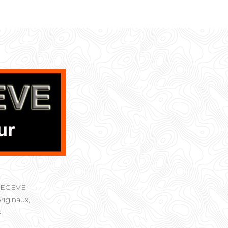
à MEGEVE-
riginaux,
.