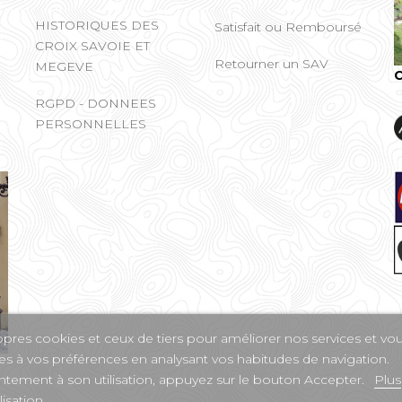
HISTORIQUES DES
Satisfait ou Remboursé
CROIX SAVOIE ET
Retourner un SAV
MEGEVE
C
RGPD - DONNEES
PERSONNELLES
ropres cookies et ceux de tiers pour améliorer nos services et vo
ées à vos préférences en analysant vos habitudes de navigation.
tement à son utilisation, appuyez sur le bouton Accepter.
Plus
isation