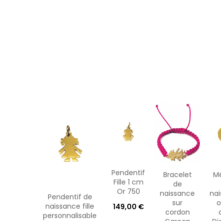
Pendentif
Bracelet
Mé
Fille 1 cm
de
Or 750
naissance
na
Pendentif de
sur
o
naissance fille
149,00 €
cordon
personnalisable