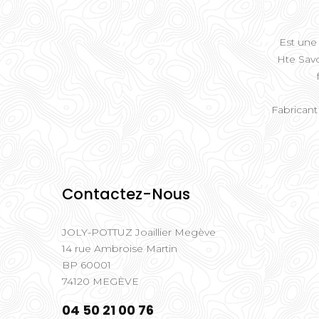
Est une 
Hte Savo
Fabricant
Contactez-Nous
JOLY-POTTUZ Joaillier Megève
14 rue Ambroise Martin
BP 60001
74120 MEGÈVE
04 50 21 00 76