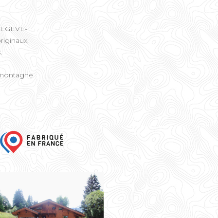
à MEGEVE-
riginaux,
.
e montagne