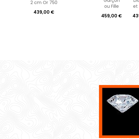
Garçon
Di
2 cm Or 750
ou Fille
et 
439,00 €
459,00 €
43