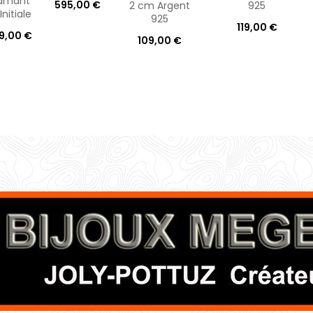
amant
595,00 €
2 cm Argent
925
Initiale
925
119,00 €
9,00 €
109,00 €