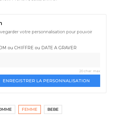
n
vegarder votre personnalisation pour pouvoir
NOM ou CHIFFRE ou DATE A GRAVER
20 char. max
ENREGISTRER LA PERSONNALISATION
OMME
FEMME
BEBE