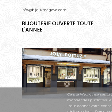
info@bijouxmegeve.com
BIJOUTERIE OUVERTE TOUTE
L'ANNEE
Ce site Web utilise ses p
montrer des publicités li
Pour donner votre consen
d'informations
Personnal