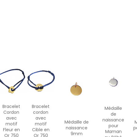
Bracelet
Bracelet
Médaille
Cordon
cordon
de
avec
avec
naissance
Médaille de
M
motif
motif
pour
naissance
p
Fleur en
Cible en
Maman
9mm
Or 750
Or 750