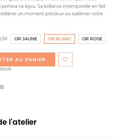
ortera ce bijou. Sa brillance intemporelle en fait
célébrer un moment précieux ou sublimer votre
0/M
OR JAUNE
OR BLANC
OR ROSE
UTER AU PANIER
 stock
e l'atelier