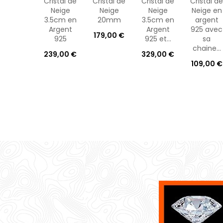
Cristal de
Cristal de
Cristal de
Cristal de
Neige
Neige
Neige
Neige en
3.5cm en
20mm
3.5cm en
argent
Argent
Argent
925 avec
179,00 €
925
925 et...
sa
chaine...
239,00 €
329,00 €
109,00 €