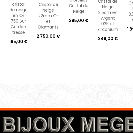
Cristal de
Cr
cristal
Cristal de
Cristal de
Neige
de neige
Neige
Neige
3.5cm en
3
en Or
22mm Or
Argent
295,00 €
750 Sur
et
925 et
Cordon
Diamants
1 
Zirconium
tressé
2 750,00 €
349,00 €
195,00 €