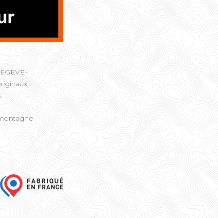
à MEGEVE-
riginaux,
.
e montagne