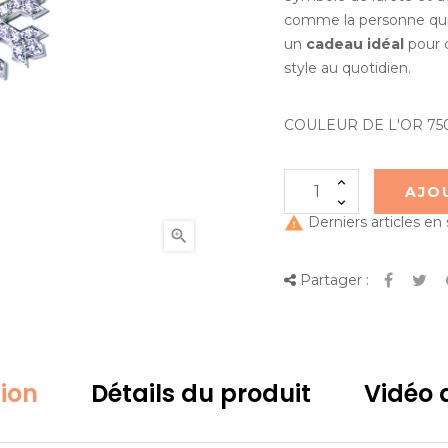
comme la personne qui p
un
cadeau idéal
pour 
style au quotidien.
COULEUR DE L'OR 75
AJO

Derniers articles en

Partager :
tion
Détails du produit
Vidéo d