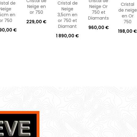
Cristal de
cristal de
istal de
Cristal de
Cristal
Neige en
Neige Or
Neige
Neige
de neige
or 750
750 et
,5cm en
3,5cm en
en Or
Diamants
or 750
or 750 et
750
229,00 €
Diamant
960,00 €
890,00 €
198,00 €
1 890,00 €