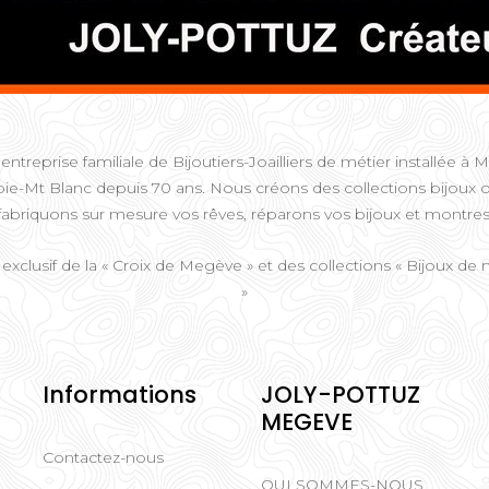
entreprise familiale de Bijoutiers-Joailliers de métier installée 
ie-Mt Blanc depuis 70 ans. Nous créons des collections bijoux o
fabriquons sur mesure vos rêves, réparons vos bijoux et montres
 exclusif de la « Croix de Megève » et des collections « Bijoux d
»
Informations
JOLY-POTTUZ
MEGEVE
Contactez-nous
QUI SOMMES-NOUS