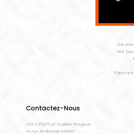
Est une 
Hte Savo
Fabricant
Contactez-Nous
JOLY-POTTUZ Joaillier Megève
14 rue Ambroise Martin