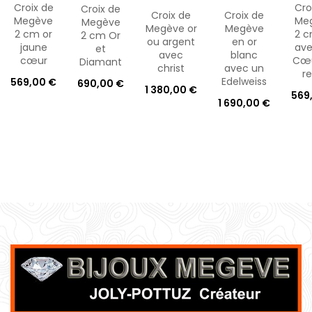
Croix de
Cro
Croix de
Croix de
Croix de
Megève
Me
Megève
Megève or
Megève
2 cm or
2 c
2 cm Or
ou argent
en or
jaune
ave
et
avec
blanc
cœur
Cœu
Diamant
christ
avec un
re
Edelweiss
569,00 €
690,00 €
1 380,00 €
569
1 690,00 €