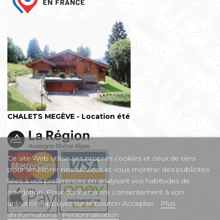
CHALETS MEGÈVE - Location été
Ce site Web utilise ses propres cookies et ceux de tiers
pour améliorer nos services et vous montrer des publicités
liées à vos préférences en analysant vos habitudes de
navigation. Pour donner votre consentement à son
utilisation, appuyez sur le bouton Accepter.
Plus
d'informations
Personnalisation