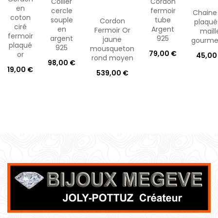
Collier
Cordon
en
cercle
fermoir
Chaine
coton
souple
tube
Cordon
plaqué
ciré
en
Argent
Fermoir Or
maill
fermoir
argent
925
jaune
gourme
plaqué
925
mousqueton
79,00 €
or
45,00
rond moyen
98,00 €
19,00 €
539,00 €