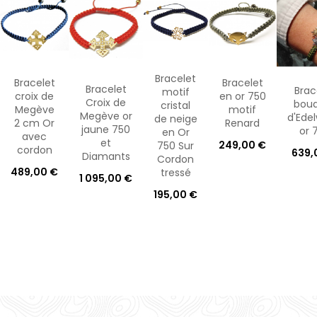
Bracelet
Bracelet
Bracelet
Bracelet
Brac
motif
croix de
en or 750
Croix de
bou
cristal
Megève
motif
Megève or
d'Edel
de neige
2 cm Or
Renard
jaune 750
or 
en Or
avec
et
249,00 €
750 Sur
cordon
639,
Diamants
Cordon
489,00 €
tressé
1 095,00 €
195,00 €