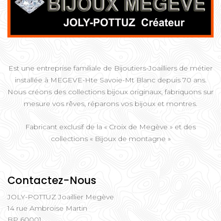
Est une entreprise familiale de Bijoutiers-Joailliers de métier
installée à MEGEVE-Hte Savoie-Mt Blanc depuis 70 ans.
Nous créons des collections bijoux originaux, fabriquons sur
mesure vos rêves, réparons vos bijoux et montres.
Fabricant exclusif de la « Croix de Megève » et des
collections « Bijoux de montagne »
Contactez-Nous
JOLY-POTTUZ Joaillier Megève
14 rue Ambroise Martin
BP 60001