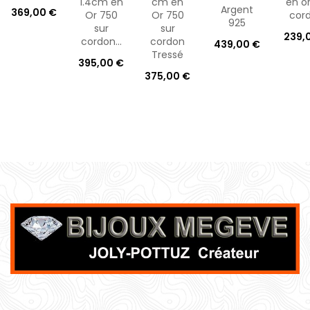
1.4cm en
cm en
en or
Argent
369,00 €
Or 750
Or 750
cor
925
sur
sur
239,
cordon...
cordon
439,00 €
Tressé
395,00 €
375,00 €