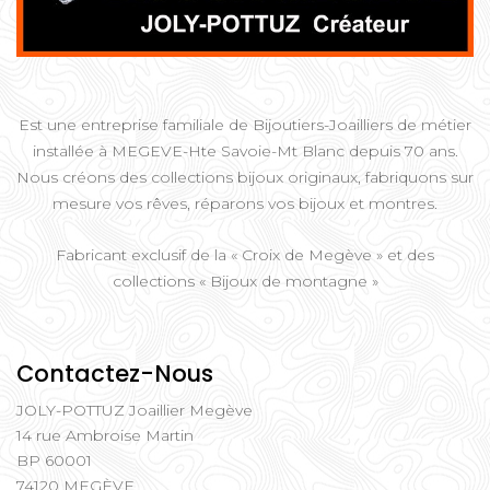
Est une entreprise familiale de Bijoutiers-Joailliers de métier
installée à MEGEVE-Hte Savoie-Mt Blanc depuis 70 ans.
Nous créons des collections bijoux originaux, fabriquons sur
mesure vos rêves, réparons vos bijoux et montres.
Fabricant exclusif de la « Croix de Megève » et des
collections « Bijoux de montagne »
Contactez-Nous
JOLY-POTTUZ Joaillier Megève
14 rue Ambroise Martin
BP 60001
74120 MEGÈVE