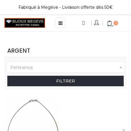
Fabriqué à Megève - Livraison offerte dès 50€
Basculer
☰
0
la
navigation
ARGENT

Pertinence
FILTRER