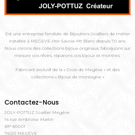
Est une entreprise familiale de Bijoutiers-Joailliers de métier
installée à MEGEVE-Hte Savoie-Mt Blanc depuis 70 ans.
Nous créons des collections bijoux originaux, fabriquons sur
mesure vos rêves, réparons vos bijoux et montres.
Fabricant exclusif de la « Croix de Megève » et des
collections « Bijoux de montagne »
Contactez-Nous
JOLY-POTTUZ Joaillier Megève
14 rue Ambroise Martin
BP 60001
74120 MEGÈVE