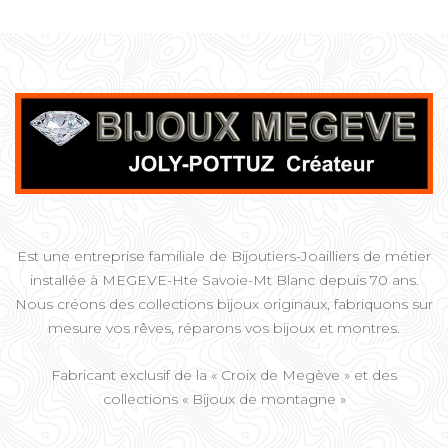
Est une entreprise familiale de Bijoutiers-Joailliers de métier
installée à MEGEVE-Hte Savoie-Mt Blanc depuis 70 ans.
Nous créons des collections bijoux originaux, fabriquons sur
mesure vos rêves, réparons vos bijoux et montres.
Fabricant exclusif de la « Croix de Megève » et des
collections « Bijoux de montagne »