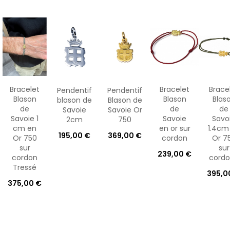
Bracelet
Bracelet
Brace
Pendentif
Pendentif
Blason
Blason
Blas
blason de
Blason de
de
de
de
Savoie
Savoie Or
Savoie 1
Savoie
Savo
2cm
750
cm en
en or sur
1.4cm
195,00 €
369,00 €
Or 750
cordon
Or 7
sur
sur
239,00 €
cordon
cordon
Tressé
395,0
375,00 €